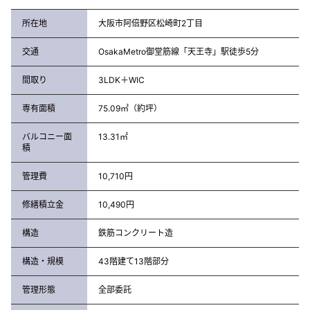
所在地
大阪市阿倍野区松崎町2丁目
交通
OsakaMetro御堂筋線「天王寺」駅徒歩5分
間取り
3LDK＋WIC
専有面積
75.09㎡（約坪）
バルコニー面
13.31㎡
積
管理費
10,710円
修繕積立金
10,490円
構造
鉄筋コンクリート造
構造・規模
43階建て13階部分
管理形態
全部委託