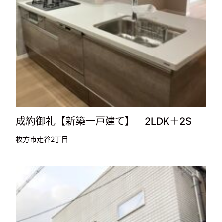
成約御礼【新築一戸建て】 2LDK＋2S
枚方市走谷2丁目
成約