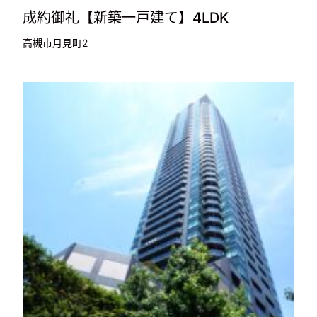
成約御礼【新築一戸建て】4LDK
高槻市月見町2
9,