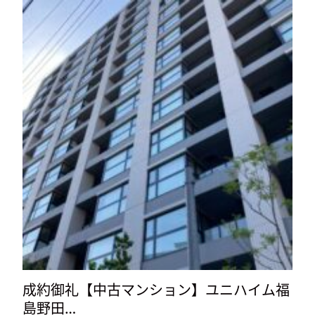
成約
成約御礼【中古マンション】ユニハイム福
島野田…